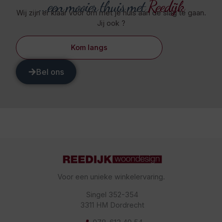
...een mooier thuis met
Reedijk
Wij zijn er klaar voor om met je huis aan de slag te gaan.
Jij ook ?
Kom langs
Bel ons
Voor een unieke winkelervaring.
Singel 352-354
3311 HM Dordrecht