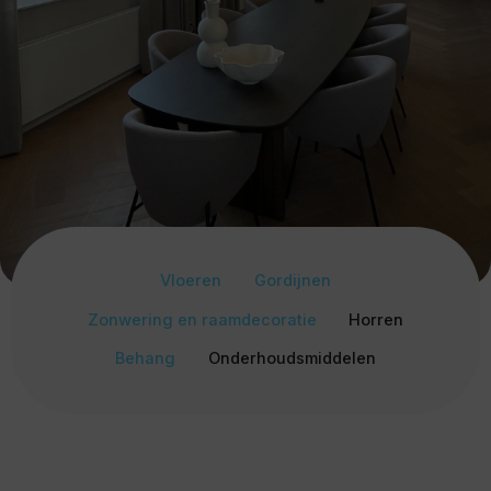
Vloeren
Gordijnen
Zonwering en raamdecoratie
Horren
Behang
Onderhoudsmiddelen