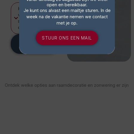
open en bereikbaar.
Kan ik
Je kunt ons alvast een mailtje sturen. In de
verschillende
week na de vakantie nemen we contact
systemen
met je op.
combineren?
STUUR ONS EEN MAIL
wij denken
met u mee!
Ontdek welke opties aan raamdecoratie en zonwering er zijn