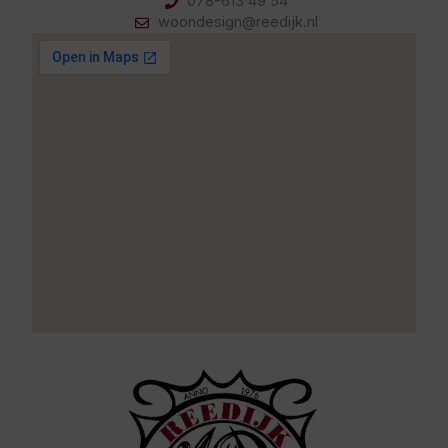
078-613 49 54
woondesign@reedijk.nl