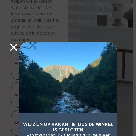
helpen we je kiezen
wat écht werkt. We
kijken naar je ruimte,
gebruik en stijl. Daarna
regelen we alles: van
advies en inmeten tot
montage.
Wat is het verschil
tussen zonwering
en
raamdecoratie?
Meten en
monteren jullie
alles zelf?
Wat werkt het
beste tegen
WIJ ZIJN OP VAKANTIE, DUS DE WINKEL
warmte in huis?
IS GESLOTEN
Vanaf dinsdag 25 augustus zijn we weer