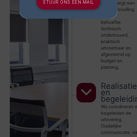
STUUR ONS EEN MAIL
Je ontvangt een
heldere invulling
van de
behoefte:
technisch
onderbouwd,
praktisch
uitvoerbaar en
afgestemd op
budget en
planning.
Realisatie
en
begeleidi
Wij coördineren 
begeleiden de
uitvoering.
Duidelijke
communicatie, v