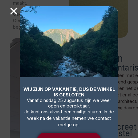
maakt.
Geen losse levering.
Geen overdracht zonder
begeleiding.
Wat
wij
gaan doen
Inventaris
We starten met 
oriënterend gesp
analyseren het b
WIJ ZIJN OP VAKANTIE, DUS DE WINKEL
IS GESLOTEN
Soms ligt er al e
Vanaf dinsdag 25 augustus zijn we weer
via een architect
open en bereikbaar.
sluiten wij daaro
Je kunt ons alvast een mailtje sturen. In de
week na de vakantie nemen we contact
met je op.
Concreet
voorstel